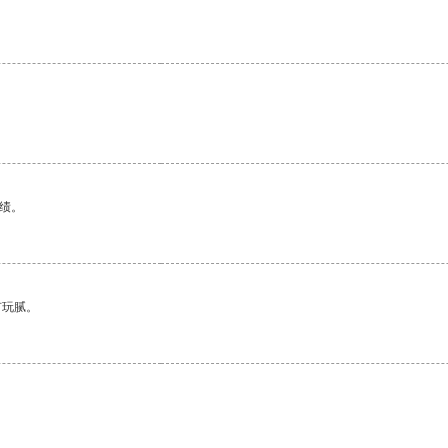
绩。
有玩腻。