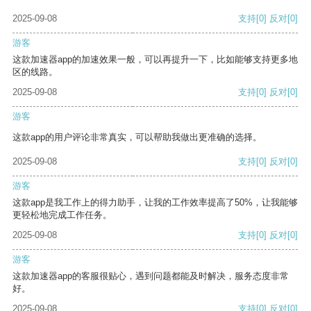
2025-09-08
支持
[0]
反对
[0]
游客
这款加速器app的加速效果一般，可以再提升一下，比如能够支持更多地
区的线路。
2025-09-08
支持
[0]
反对
[0]
游客
这款app的用户评论非常真实，可以帮助我做出更准确的选择。
2025-09-08
支持
[0]
反对
[0]
游客
这款app是我工作上的得力助手，让我的工作效率提高了50%，让我能够
更轻松地完成工作任务。
2025-09-08
支持
[0]
反对
[0]
游客
这款加速器app的客服很贴心，遇到问题都能及时解决，服务态度非常
好。
2025-09-08
支持
[0]
反对
[0]