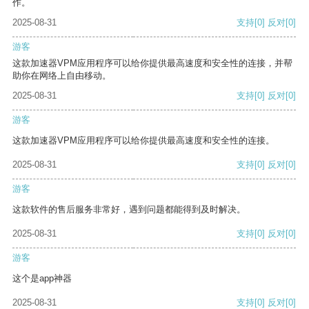
作。
2025-08-31
支持
[0]
反对
[0]
游客
这款加速器VPM应用程序可以给你提供最高速度和安全性的连接，并帮
助你在网络上自由移动。
2025-08-31
支持
[0]
反对
[0]
游客
这款加速器VPM应用程序可以给你提供最高速度和安全性的连接。
2025-08-31
支持
[0]
反对
[0]
游客
这款软件的售后服务非常好，遇到问题都能得到及时解决。
2025-08-31
支持
[0]
反对
[0]
游客
这个是app神器
2025-08-31
支持
[0]
反对
[0]