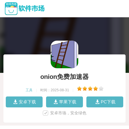
onion免费加速器
工具
|
时间：2025-08-31
|
安卓下载
苹果下载
PC下载
安卓市场，安全绿色