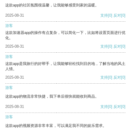
这款app的社区氛围很温馨，让我能够感受到家的温暖。
2025-08-31
支持
[0]
反对
[0]
游客
这款加速器app的操作有点复杂，可以简化一下，比如将设置页面进行优
化。
2025-08-31
支持
[0]
反对
[0]
游客
这款app是我旅行的好帮手，让我能够轻松找到目的地，了解当地的风土
人情。
2025-08-31
支持
[0]
反对
[0]
游客
这款app的物流非常快捷，我下单后很快就能收到商品。
2025-08-31
支持
[0]
反对
[0]
游客
这款app的视频资源非常丰富，可以满足我不同的娱乐需求。