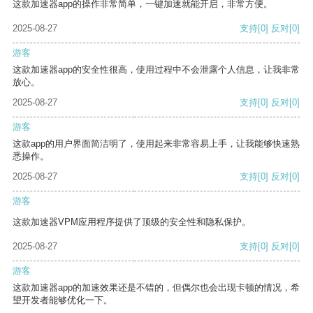
这款加速器app的操作非常简单，一键加速就能开启，非常方便。
2025-08-27
支持
[0]
反对
[0]
游客
这款加速器app的安全性很高，使用过程中不会泄露个人信息，让我非常
放心。
2025-08-27
支持
[0]
反对
[0]
游客
这款app的用户界面简洁明了，使用起来非常容易上手，让我能够快速熟
悉操作。
2025-08-27
支持
[0]
反对
[0]
游客
这款加速器VPM应用程序提供了顶级的安全性和隐私保护。
2025-08-27
支持
[0]
反对
[0]
游客
这款加速器app的加速效果还是不错的，但偶尔也会出现卡顿的情况，希
望开发者能够优化一下。