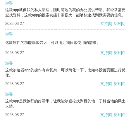
游客
这款app就像我的私人助理，随时随地为我的办公提供帮助。我经常需要
查找资料，这款app的搜索功能非常强大，能够快速找到我需要的信息。
2025-08-27
支持
[0]
反对
[0]
游客
这款软件的功能非常强大，可以满足我日常使用的需求。
2025-08-27
支持
[0]
反对
[0]
游客
这款加速器app的操作有点复杂，可以简化一下，比如将设置页面进行优
化。
2025-08-27
支持
[0]
反对
[0]
游客
这款app是我旅行的好帮手，让我能够轻松找到目的地，了解当地的风土
人情。
2025-08-27
支持
[0]
反对
[0]