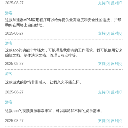
2025-08-27
支持
[0]
反对
[0]
游客
这款加速器VPM应用程序可以给你提供最高速度和安全性的连接，并帮
助你在网络上自由移动。
2025-08-27
支持
[0]
反对
[0]
游客
这款app的功能非常强大，可以满足我所有的工作需求。我可以使用它来
编辑文档、制作演示文稿、管理日程安排等。
2025-08-27
支持
[0]
反对
[0]
游客
这款游戏的剧情非常感人，让我久久不能忘怀。
2025-08-27
支持
[0]
反对
[0]
游客
这款app的视频资源非常丰富，可以满足我不同的娱乐需求。
2025-08-27
支持
[0]
反对
[0]