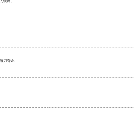
区的线路。
中游刃有余。