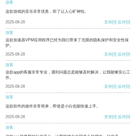
游客
这款游戏的音乐非常优美，听了让人心旷神怡。
2025-08-28
支持
[0]
反对
[0]
游客
这款加速器VPM应用程序已经为我们带来了无限的隐私保护和安全性保
护。
2025-08-28
支持
[0]
反对
[0]
游客
这款app的客服非常专业，遇到问题总是能够及时解决，让我能够安心工
作。
2025-08-28
支持
[0]
反对
[0]
游客
这款软件的操作非常简单，即使是小白也能快速上手。
2025-08-28
支持
[0]
反对
[0]
游客