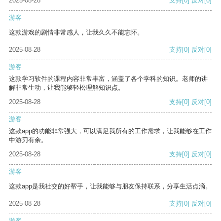
2025-08-28
支持
[0]
反对
[0]
游客
这款游戏的剧情非常感人，让我久久不能忘怀。
2025-08-28
支持
[0]
反对
[0]
游客
这款学习软件的课程内容非常丰富，涵盖了各个学科的知识。老师的讲
解非常生动，让我能够轻松理解知识点。
2025-08-28
支持
[0]
反对
[0]
游客
这款app的功能非常强大，可以满足我所有的工作需求，让我能够在工作
中游刃有余。
2025-08-28
支持
[0]
反对
[0]
游客
这款app是我社交的好帮手，让我能够与朋友保持联系，分享生活点滴。
2025-08-28
支持
[0]
反对
[0]
游客