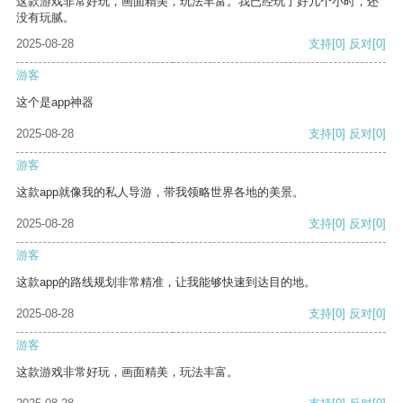
这款游戏非常好玩，画面精美，玩法丰富。我已经玩了好几个小时，还
没有玩腻。
2025-08-28
支持
[0]
反对
[0]
游客
这个是app神器
2025-08-28
支持
[0]
反对
[0]
游客
这款app就像我的私人导游，带我领略世界各地的美景。
2025-08-28
支持
[0]
反对
[0]
游客
这款app的路线规划非常精准，让我能够快速到达目的地。
2025-08-28
支持
[0]
反对
[0]
游客
这款游戏非常好玩，画面精美，玩法丰富。