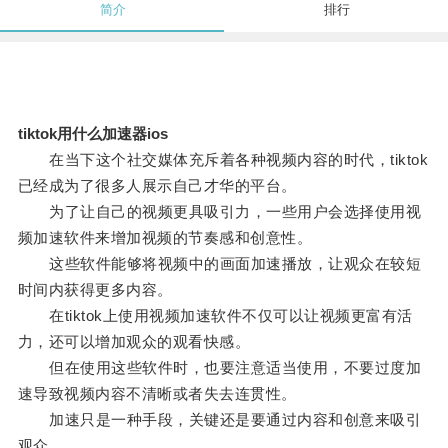
简介
排行
tiktok用什么加速器ios
在当下这个社交媒体充斥着各种视频内容的时代，tiktok
已经成为了很多人展示自己才华的平台。
为了让自己的视频更具吸引力，一些用户会选择使用视
频加速软件来增加视频的节奏感和创意性。
这些软件能够将视频中的画面加速播放，让观众在较短
时间内获得更多内容。
在tiktok上使用视频加速软件不仅可以让视频更富有活
力，还可以增加观众的观看快感。
但在使用这些软件时，也要注意适当使用，不要过度加
速导致视频内容不清晰或者失去连贯性。
加速只是一种手段，关键还是要通过内容和创意来吸引
观众。