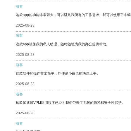
游客
这款app的功能非常强大，可以满足我所有的工作需求。我可以使用它来
2025-08-28
游客
这款app就像我的私人助理，随时随地为我的办公提供帮助。
2025-08-28
游客
这款软件的操作非常简单，即使是小白也能快速上手。
2025-08-28
游客
这款加速器VPM应用程序已经为我们带来了无限的隐私和安全性保护。
2025-08-28
游客