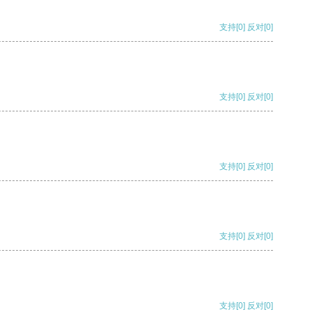
支持
[0]
反对
[0]
支持
[0]
反对
[0]
支持
[0]
反对
[0]
支持
[0]
反对
[0]
支持
[0]
反对
[0]