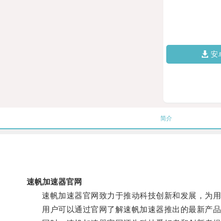
安
简介
速帆加速器官网
速帆加速器官网致力于推动科技创新和发展，为用
用户可以通过官网了解速帆加速器推出的最新产品