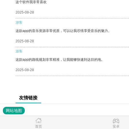
这个软件我非常喜欢
2025-08-28
游客
这款app的音乐资源非常优质，可以让我尽情享受音乐的魅力。
2025-08-28
游客
这款app的路线规划非常精准，让我能够快速到达目的地。
2025-08-28
友情链接
网站地图
首页
安卓