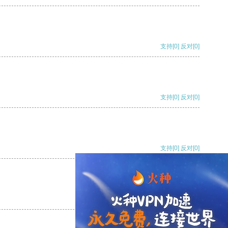
支持
[0]
反对
[0]
支持
[0]
反对
[0]
支持
[0]
反对
[0]
支持
[0]
反对
[0]